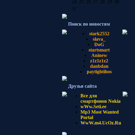
24
25
26
27
28
29
30
31
Поиск по новостям
stark2552
slava_
DoG
startsmart
Aninew
z1z1z1z2
danbdan
paytightihos
Друзья сайта
Все для
смартфонов Nokia
wWw.Seti.ee
Mp3 Most Wanted
Portal
WwW.m4.UcOz.Ru