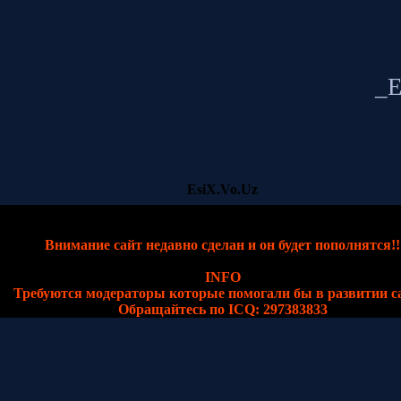
_E
EsiX.Vo.Uz
EsiX.Vo.Uz
Это информационно развлекательный портал
Внимание сайт недавно сделан и он будет пополнятся!!
INFO
Требуются модераторы которые помогали бы в развитии с
Обращайтесь по ICQ: 297383833