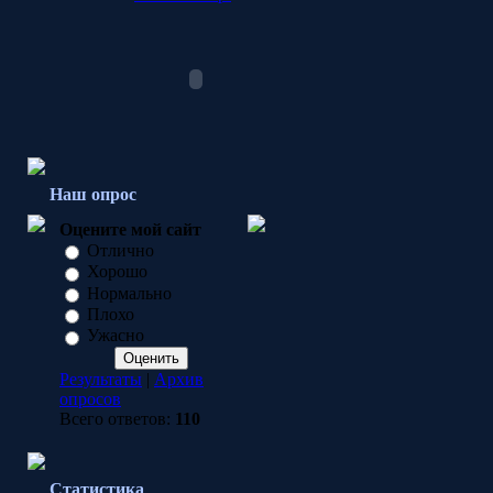
Наш опрос
Оцените мой сайт
Отлично
Хорошо
Нормально
Плохо
Ужасно
Результаты
|
Архив
опросов
Всего ответов:
110
Статистика