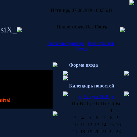
Пятница, 07.08.2026, 03.55.11
Приветствую Вас
Гость
siX_
Главная страница
|
Регистрация
|
Вход
Форма входа
!
Календарь новостей
«
Август 2026
»
айта!
Пн
Вт
Ср
Чт
Пт
Сб
Вс
1
2
3
4
5
6
7
8
9
10
11
12
13
14
15
16
17
18
19
20
21
22
23