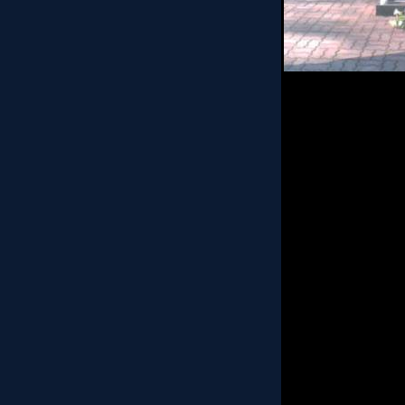
Так выглядит сегод
Бронзовый солдат
пятницу с Тынисмя
Сегодня начиная с 
все желающие.
На данный момент 
фигура Бронзового 
стены займет около
По словам репортер
на кладбище, обста
порядок охраняют 
преимущественно 
Министерство обо
только что открыт
Далее фото...