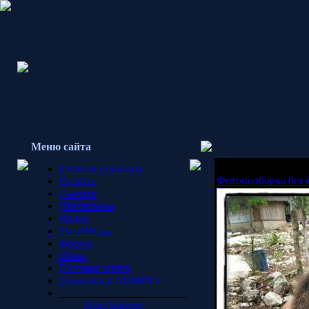
Меню сайта
Главная страница
Фотоподборка без 
О сайте
Скачать
Пргораммы
Видео
Flash\Игры
Форум
Обои
Гостевая книга
Обратись к ADMIN'у
_______________________
Наш Баннер.