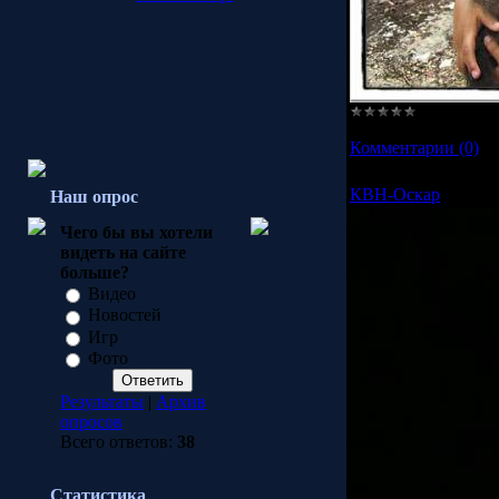
Просмотров:
3076
Комментарии (0)
КВН-Оскар
Наш опрос
Чего бы вы хотели
видеть на сайте
больше?
Видео
Новостей
Игр
Фото
Результаты
|
Архив
опросов
Всего ответов:
38
Статистика