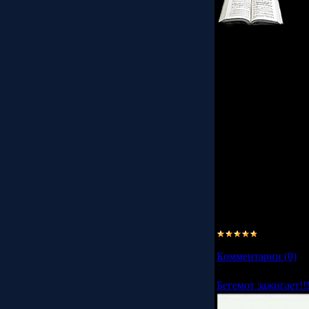
Стихи в цифрах
Пушкин:
17 30 48
140 10 01
126 138
140 3 501
Маяковский:
2 46 38 1
116 14 20!
15 14 21
14 0 17
Читайте далее...
Просмотров:
39596
Комментарии (0)
Бегемот зажигает!!