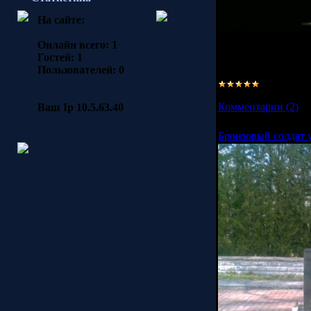
На сайте:
Прикольно подобра
Онлайн всего:
1
Гостей:
1
далее...
Пользователей:
0
Просмотров:
2544
Комментарии (2)
Ваш Ip 10.5.63.40
Бронзовый солдат 